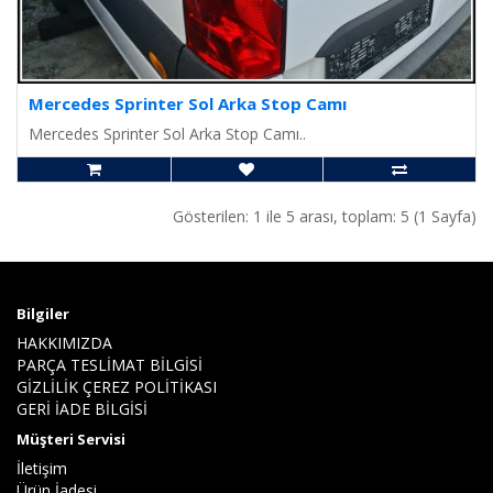
Mercedes Sprinter Sol Arka Stop Camı
Mercedes Sprinter Sol Arka Stop Camı..
Gösterilen: 1 ile 5 arası, toplam: 5 (1 Sayfa)
Bilgiler
HAKKIMIZDA
PARÇA TESLİMAT BİLGİSİ
GİZLİLİK ÇEREZ POLİTİKASI
GERİ İADE BİLGİSİ
Müşteri Servisi
İletişim
Ürün İadesi